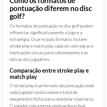
Como os formatos de
pontuação diferem no disc
golf?
Os formatos de pontuação no disc golf podem
influenciar significativamente o jogo e a
estratégia. Os principais formatos incluem
stroke play e match play, cada um com regras e
implicações únicas para o desempenho e as
táticas dos jogadores.
Comparação entre stroke play e
match play
O stroke play é um formato de pontuação onde
cada jogador conta o número total de
lançamentos feitos para completar o percurso.
O jogador com a menor pontuação no final