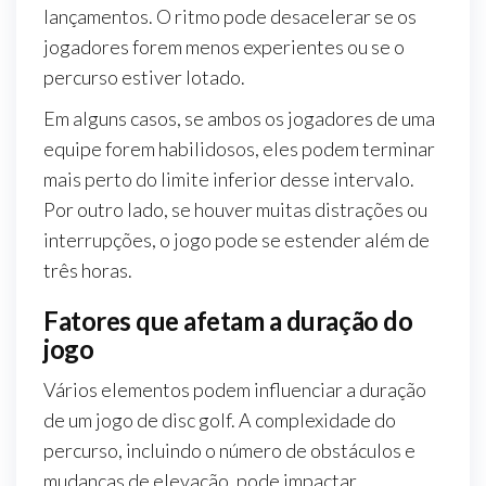
lançamentos. O ritmo pode desacelerar se os
jogadores forem menos experientes ou se o
percurso estiver lotado.
Em alguns casos, se ambos os jogadores de uma
equipe forem habilidosos, eles podem terminar
mais perto do limite inferior desse intervalo.
Por outro lado, se houver muitas distrações ou
interrupções, o jogo pode se estender além de
três horas.
Fatores que afetam a duração do
jogo
Vários elementos podem influenciar a duração
de um jogo de disc golf. A complexidade do
percurso, incluindo o número de obstáculos e
mudanças de elevação, pode impactar