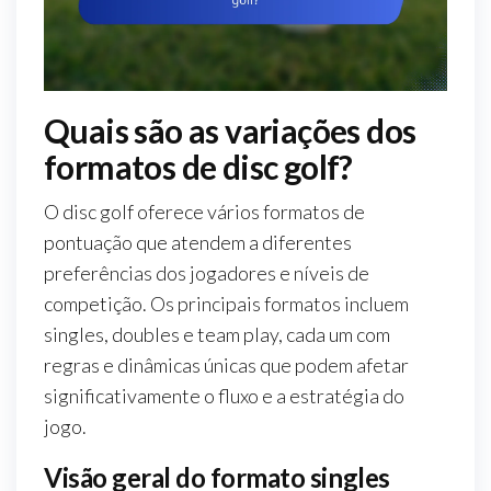
Quais são as variações dos
formatos de disc golf?
O disc golf oferece vários formatos de
pontuação que atendem a diferentes
preferências dos jogadores e níveis de
competição. Os principais formatos incluem
singles, doubles e team play, cada um com
regras e dinâmicas únicas que podem afetar
significativamente o fluxo e a estratégia do
jogo.
Visão geral do formato singles