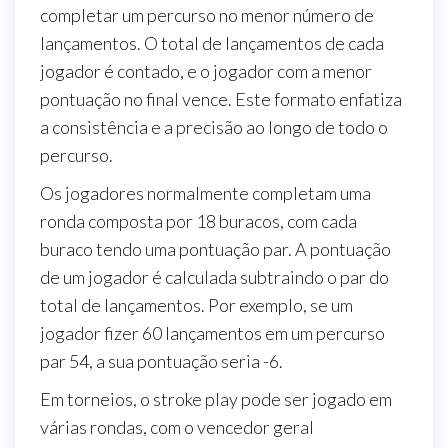
completar um percurso no menor número de
lançamentos. O total de lançamentos de cada
jogador é contado, e o jogador com a menor
pontuação no final vence. Este formato enfatiza
a consistência e a precisão ao longo de todo o
percurso.
Os jogadores normalmente completam uma
ronda composta por 18 buracos, com cada
buraco tendo uma pontuação par. A pontuação
de um jogador é calculada subtraindo o par do
total de lançamentos. Por exemplo, se um
jogador fizer 60 lançamentos em um percurso
par 54, a sua pontuação seria -6.
Em torneios, o stroke play pode ser jogado em
várias rondas, com o vencedor geral