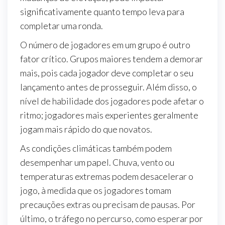
significativamente quanto tempo leva para
completar uma ronda.
O número de jogadores em um grupo é outro
fator crítico. Grupos maiores tendem a demorar
mais, pois cada jogador deve completar o seu
lançamento antes de prosseguir. Além disso, o
nível de habilidade dos jogadores pode afetar o
ritmo; jogadores mais experientes geralmente
jogam mais rápido do que novatos.
As condições climáticas também podem
desempenhar um papel. Chuva, vento ou
temperaturas extremas podem desacelerar o
jogo, à medida que os jogadores tomam
precauções extras ou precisam de pausas. Por
último, o tráfego no percurso, como esperar por