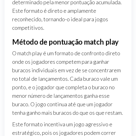
determinado pela menor pontuação acumulada.
Este formato é direto e amplamente
reconhecido, tornando-o ideal para jogos
competitivos.
Método de pontuação match play
O match play é um formato de confronto direto
onde os jogadores competem para ganhar
buracos individuais em vez de se concentrarem
no total de lançamentos. Cada buraco vale um
ponto, e o jogador que completa o buraco no
menor número de lançamentos ganha esse
buraco. O jogo continua até que um jogador
tenha ganho mais buracos do que os que restam.
Este formato incentiva um jogo agressivo e
estratégico, pois os jogadores podem correr