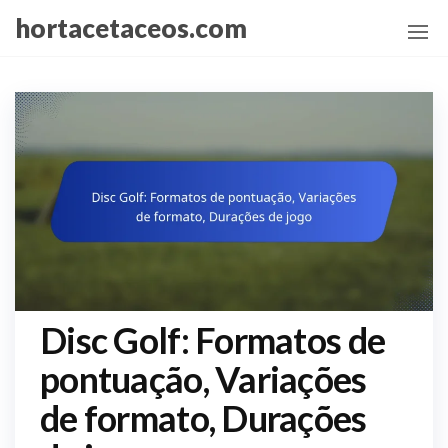
Skip
hortacetaceos.com
to
the
content
Disc Golf: Formatos de
pontuação, Variações
de formato, Durações