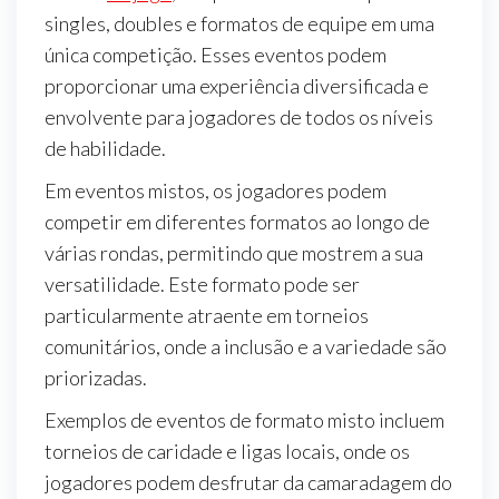
singles, doubles e formatos de equipe em uma
única competição. Esses eventos podem
proporcionar uma experiência diversificada e
envolvente para jogadores de todos os níveis
de habilidade.
Em eventos mistos, os jogadores podem
competir em diferentes formatos ao longo de
várias rondas, permitindo que mostrem a sua
versatilidade. Este formato pode ser
particularmente atraente em torneios
comunitários, onde a inclusão e a variedade são
priorizadas.
Exemplos de eventos de formato misto incluem
torneios de caridade e ligas locais, onde os
jogadores podem desfrutar da camaradagem do