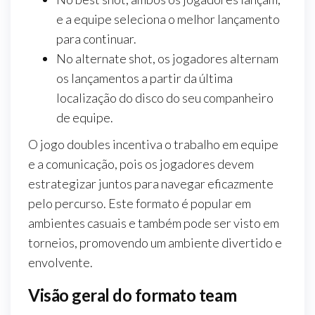
e a equipe seleciona o melhor lançamento
para continuar.
No alternate shot, os jogadores alternam
os lançamentos a partir da última
localização do disco do seu companheiro
de equipe.
O jogo doubles incentiva o trabalho em equipe
e a comunicação, pois os jogadores devem
estrategizar juntos para navegar eficazmente
pelo percurso. Este formato é popular em
ambientes casuais e também pode ser visto em
torneios, promovendo um ambiente divertido e
envolvente.
Visão geral do formato team