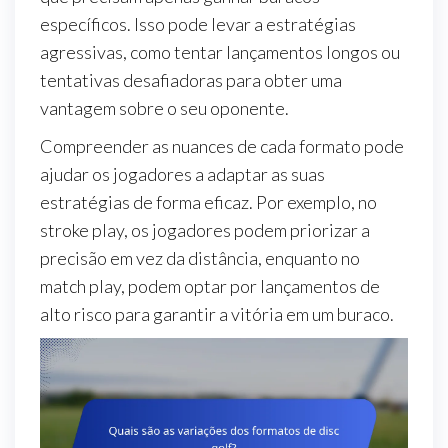
específicos. Isso pode levar a estratégias
agressivas, como tentar lançamentos longos ou
tentativas desafiadoras para obter uma
vantagem sobre o seu oponente.
Compreender as nuances de cada formato pode
ajudar os jogadores a adaptar as suas
estratégias de forma eficaz. Por exemplo, no
stroke play, os jogadores podem priorizar a
precisão em vez da distância, enquanto no
match play, podem optar por lançamentos de
alto risco para garantir a vitória em um buraco.