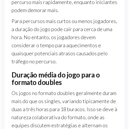
percurso mais rapidamente, enquanto iniciantes
podem demorar mais.
Para percursos mais curtos ou menos jogadores,
a duração do jogo pode cair para cerca de uma
hora. No entanto, os jogadores devem
considerar o tempo para aquecimentos e
quaisquer potenciais atrasos causados pelo
tráfego no percurso.
Duração média do jogo para o
formato doubles
Os jogos no formato doubles geralmente duram
mais do que os singles, variando tipicamente de
duas a três horas para 18 buracos. Isso se deve à
natureza colaborativa do formato, onde as
equipes discutem estratégias e alternam os