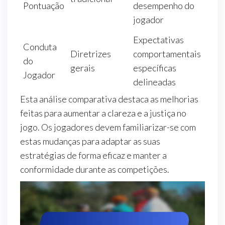
Pontuação
desempenho do
jogador
Expectativas
Conduta
Diretrizes
comportamentais
do
gerais
específicas
Jogador
delineadas
Esta análise comparativa destaca as melhorias
feitas para aumentar a clareza e a justiça no
jogo. Os jogadores devem familiarizar-se com
estas mudanças para adaptar as suas
estratégias de forma eficaz e manter a
conformidade durante as competições.