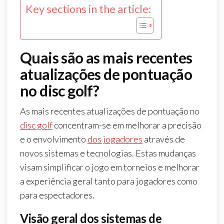
Key sections in the article:
Quais são as mais recentes
atualizações de pontuação
no disc golf?
As mais recentes atualizações de pontuação no
disc golf
concentram-se em melhorar a precisão
e o envolvimento
dos jogadores
através de
novos sistemas e tecnologias. Estas mudanças
visam simplificar o jogo em torneios e melhorar
a experiência geral tanto para jogadores como
para espectadores.
Visão geral dos sistemas de