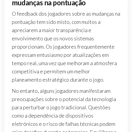
mudanças na pontuação
O feedback dos jogadores sobre as mudanças na
pontuação tem sido misto, com muitos a
apreciarem a maior transparência e
envolvimento que os novos sistemas
proporcionam. Os jogadores frequentemente
expressam entusiasmo por atualizações em
tempo real, uma vez que melhoram a atmosfera
competitiva e permitem um melhor
planeamento estratégico durante o jogo.
No entanto, alguns jogadores manifestaram
preocupações sobre o potencial da tecnologia
para perturbar o jogo tradicional. Questões
como a dependência de dispositivos
eletrónicos e o risco de falhas técnicas podem