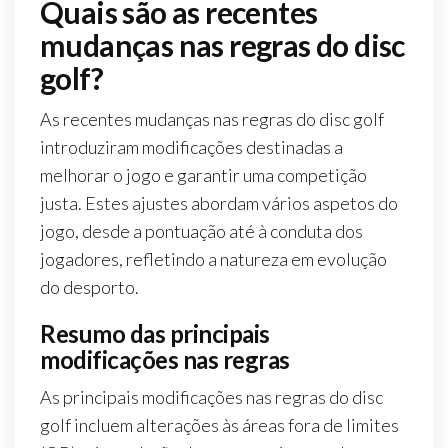
Quais são as recentes
mudanças nas regras do disc
golf?
As recentes mudanças nas regras do disc golf
introduziram modificações destinadas a
melhorar o jogo e garantir uma competição
justa. Estes ajustes abordam vários aspetos do
jogo, desde a pontuação até à conduta dos
jogadores, refletindo a natureza em evolução
do desporto.
Resumo das principais
modificações nas regras
As principais modificações nas regras do disc
golf incluem alterações às áreas fora de limites