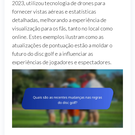
2023, utilizou tecnologia de drones para
fornecer vistas aéreas e estatísticas
detalhadas, melhorando a experiência de
visualização para os fãs, tanto no local como
online. Estes exemplos ilustram como as
atualizações de pontuação estão a moldar o
futuro do disc golf e a influenciar as
experiências de jogadores e espectadores.