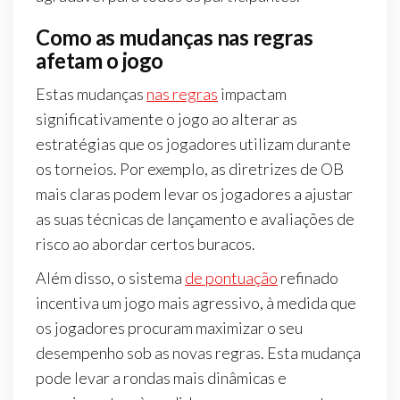
Como as mudanças nas regras
afetam o jogo
Estas mudanças
nas regras
impactam
significativamente o jogo ao alterar as
estratégias que os jogadores utilizam durante
os torneios. Por exemplo, as diretrizes de OB
mais claras podem levar os jogadores a ajustar
as suas técnicas de lançamento e avaliações de
risco ao abordar certos buracos.
Além disso, o sistema
de pontuação
refinado
incentiva um jogo mais agressivo, à medida que
os jogadores procuram maximizar o seu
desempenho sob as novas regras. Esta mudança
pode levar a rondas mais dinâmicas e