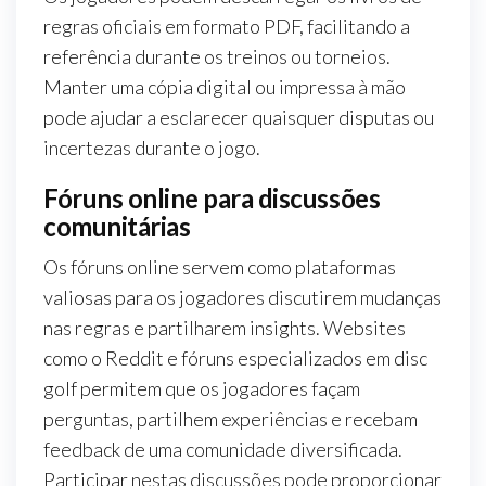
regras oficiais em formato PDF, facilitando a
referência durante os treinos ou torneios.
Manter uma cópia digital ou impressa à mão
pode ajudar a esclarecer quaisquer disputas ou
incertezas durante o jogo.
Fóruns online para discussões
comunitárias
Os fóruns online servem como plataformas
valiosas para os jogadores discutirem mudanças
nas regras e partilharem insights. Websites
como o Reddit e fóruns especializados em disc
golf permitem que os jogadores façam
perguntas, partilhem experiências e recebam
feedback de uma comunidade diversificada.
Participar nestas discussões pode proporcionar