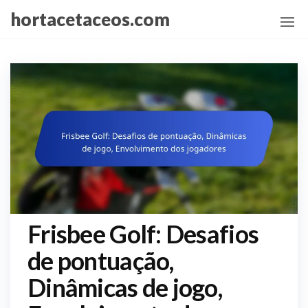
Skip
hortacetaceos.com
to
the
content
Frisbee Golf: Desafios
de pontuação,
Dinâmicas de jogo,