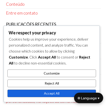
Conteúdo
Entre em contato
PUBLICAÇÕES RECENTES
Disc Golf: Pontuação tradicional, Sistemas de
We respect your privacy
pontos, Contagem de tacadas
Cookies help us improve your experience, deliver
personalized content, and analyze traffic. You can
Disc Golf: Violações de regras, Penalizações,
choose which cookies to allow by clicking
Responsabilidade dos jogadores
Customize
. Click
Accept All
to consent or
Reject
Frisbee Golf: Formatos divertidos, eventos de
All
to decline non-essential cookies.
caridade, regras de jogo social
Customize
Frisbee Golf: Ajustes de formato, Considerações
Reject All
sobre regras, Planeamento de torneios
Accept All
Frisbee Golf: Formatos de jogo locais, Regras
🌐 Language ▾
personalizadas, Variações da comunidade