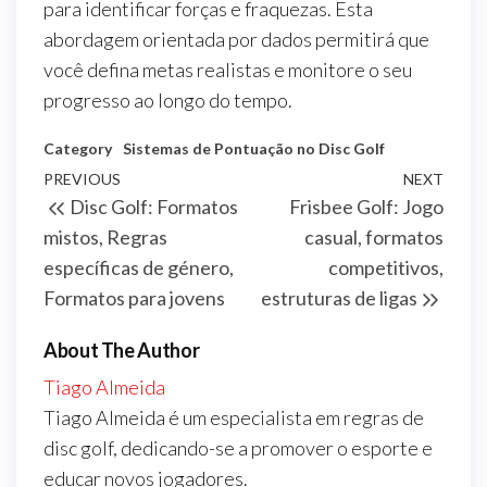
para identificar forças e fraquezas. Esta
abordagem orientada por dados permitirá que
você defina metas realistas e monitore o seu
progresso ao longo do tempo.
Category
Sistemas de Pontuação no Disc Golf
Post
Previous
PREVIOUS
NEXT
Next
Disc Golf: Formatos
Frisbee Golf: Jogo
navigation
Post
Post
mistos, Regras
casual, formatos
específicas de género,
competitivos,
Formatos para jovens
estruturas de ligas
About The Author
Tiago Almeida
Tiago Almeida é um especialista em regras de
disc golf, dedicando-se a promover o esporte e
educar novos jogadores.