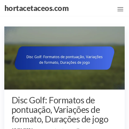
Skip
hortacetaceos.com
to
the
content
Disc Golf: Formatos de
pontuação, Variações de
formato, Durações de jogo