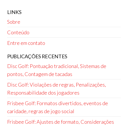
LINKS
Sobre
Conteúdo
Entre em contato
PUBLICAÇÕES RECENTES
Disc Golf: Pontuação tradicional, Sistemas de
pontos, Contagem de tacadas
Disc Golf: Violações de regras, Penalizações,
Responsabilidade dos jogadores
Frisbee Golf: Formatos divertidos, eventos de
caridade, regras de jogo social
Frisbee Golf: Ajustes de formato, Considerações