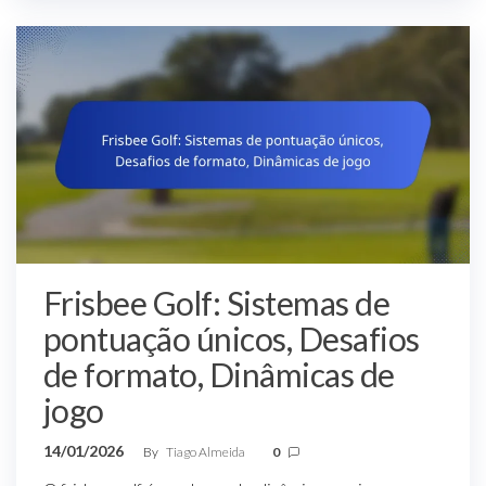
Frisbee Golf: Sistemas de
pontuação únicos, Desafios
de formato, Dinâmicas de
jogo
14/01/2026
By
Tiago Almeida
0