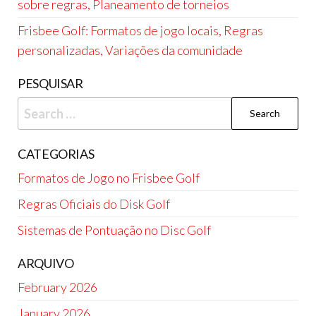
sobre regras, Planeamento de torneios
Frisbee Golf: Formatos de jogo locais, Regras
personalizadas, Variações da comunidade
PESQUISAR
Search
for:
CATEGORIAS
Formatos de Jogo no Frisbee Golf
Regras Oficiais do Disk Golf
Sistemas de Pontuação no Disc Golf
ARQUIVO
February 2026
January 2026